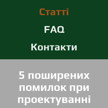
Статті
FAQ
Контакти
5 поширених
помилок при
проектуванні