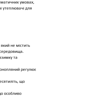
ліматичних умовах,
і утеплювачі для
який не містить
 середовища.
взимку та
конопляний регулює
есятиліть, що
що особливо