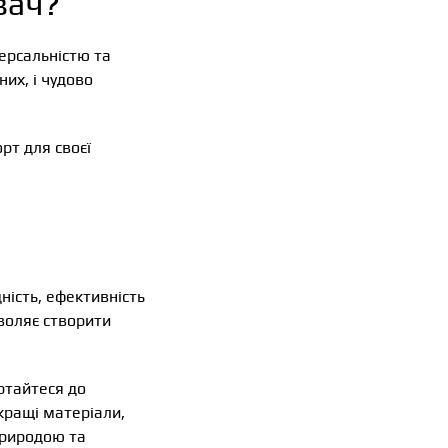
вач?
версальністю та
них, і чудово
рт для своєї
ність, ефективність
зволяє створити
ртайтеся до
йкращі матеріали,
природою та