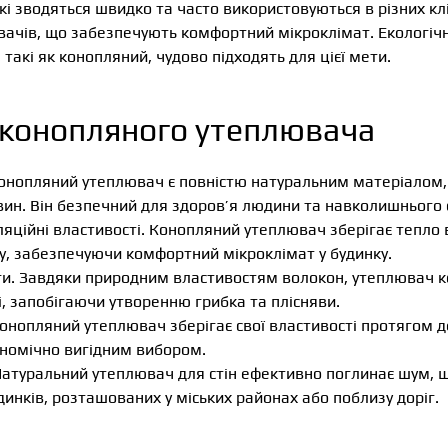
кі зводяться швидко та часто використовуються в різних к
ачів, що забезпечують комфортний мікроклімат. Екологічн
 такі як конопляний, чудово підходять для цієї мети.
 конопляного утеплювача
Конопляний утеплювач є повністю натуральним матеріалом, 
вин. Він безпечний для здоров’я людини та навколишнього
ляційні властивості. Конопляний утеплювач зберігає тепло 
у, забезпечуючи комфортний мікроклімат у будинку.
оги. Завдяки природним властивостям волокон, утеплювач 
і, запобігаючи утворенню грибка та плісняви.
Конопляний утеплювач зберігає свої властивості протягом д
ономічно вигідним вибором.
 Натуральний утеплювач для стін ефективно поглинає шум, 
инків, розташованих у міських районах або поблизу доріг.