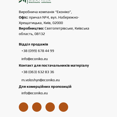
Виробнича компанія “Еконіко”,
Офіс:
причал №4, вул. Набережно-
Хрещатицька, Київ, 02000
Виробництво:
Святопетрівське, Київська
область, 08132
Відділ продажів
+38 (099) 678 44 99
info@econiko.eu
Контакт для постачальників матеріалу
+38 (063) 632 83 36
m.voloshyn@econiko.eu
Для комерційних пропозицій
info@econiko.eu