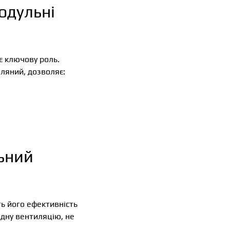
одульні
є ключову роль.
ляний, дозволяє:
льний
ь його ефективність
одну вентиляцію, не