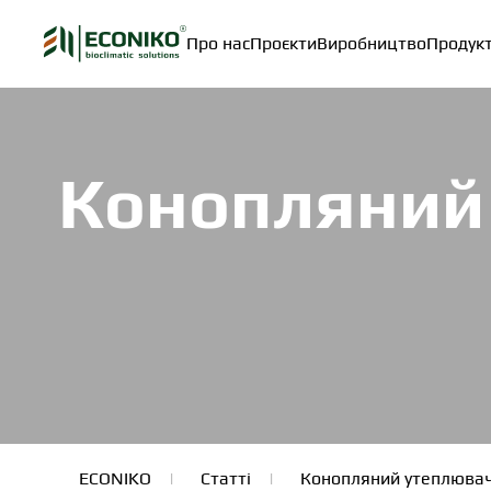
Про нас
Проєкти
Виробництво
Продук
Skip to main content
Конопляний
ECONIKO
Статті
Конопляний утеплювач