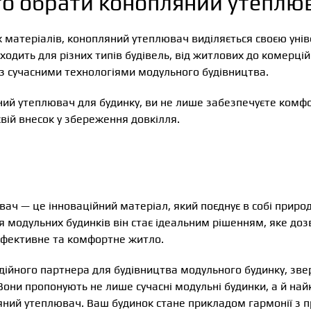
то обрати конопляний утеплю
х матеріалів, конопляний утеплювач виділяється своєю уні
дходить для різних типів будівель, від житлових до комерцій
 з сучасними технологіями модульного будівництва.
ий утеплювач для будинку, ви не лише забезпечуєте комфо
свій внесок у збереження довкілля.
ч — це інноваційний матеріал, який поєднує в собі природ
ля модульних будинків він стає ідеальним рішенням, яке до
ефективне та комфортне житло.
дійного партнера для будівництва модульного будинку, зве
 Вони пропонують не лише сучасні модульні будинки, а й на
ляний утеплювач. Ваш будинок стане прикладом гармонії з 