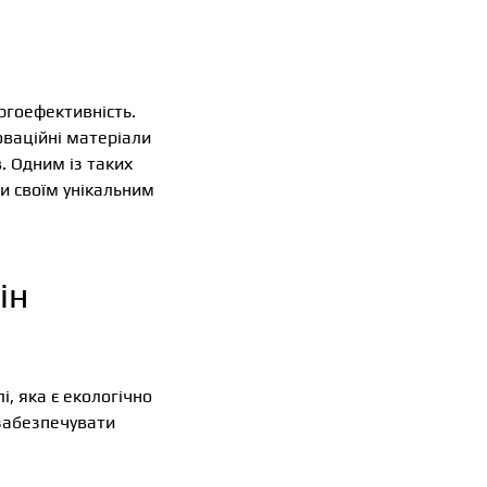
ергоефективність.
оваційні матеріали
 Одним із таких
и своїм унікальним
ін
, яка є екологічно
 забезпечувати