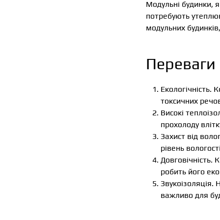
Модульні будинки, я
потребують утеплюв
модульних будинків,
Переваги
Екологічність. 
токсичних речо
Високі теплоізо
прохолоду влітк
Захист від вол
рівень вологост
Довговічність. 
робить його ек
Звукоізоляція.
важливо для буд