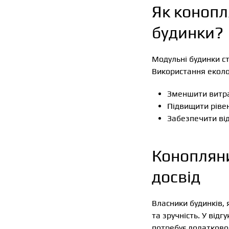
Як конопл
будинки?
Модульні будинки ст
Використання еколо
Зменшити витра
Підвищити ріве
Забезпечити від
Конопляни
досвід
Власники будинків,
та зручність. У від
потребує додатково