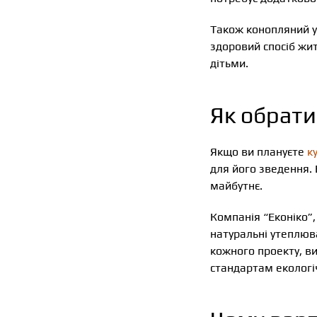
Також конопляний ут
здоровий спосіб жит
дітьми.
Як обрати
Якщо ви плануєте
к
для його зведення. 
майбутнє.
Компанія “Еконіко”,
натуральні утеплюва
кожного проекту, в
стандартам екологі