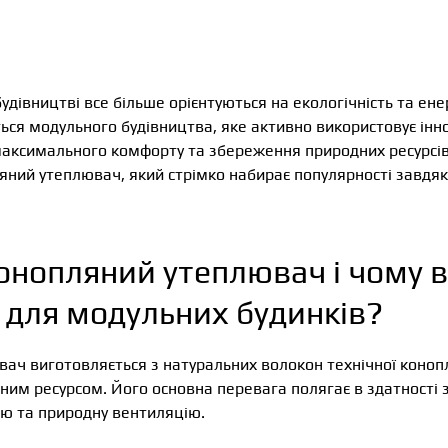
 будівництві все більше орієнтуються на екологічність та ен
ься модульного будівництва, яке активно використовує інн
аксимального комфорту та збереження природних ресурсів.
ляний утеплювач, який стрімко набирає популярності завдяк
онопляний утеплювач і чому в
 для модульних будинків?
ч виготовляється з натуральних волокон технічної коноплі
ним ресурсом. Його основна перевага полягає в здатності
ію та природну вентиляцію.