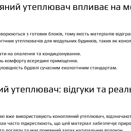
яний утеплювач впливає на м
ворюються з готових блоків, тому якість матеріалів відігра
гічних утеплювачів для модульних будинків, таких як коноп
ти на опалення та кондиціонування.
нь комфорту всередині приміщення.
повідність будівлі сучасним екологічним стандартам.
й утеплювач: відгуки та реа
 які вже використовують конопляний утеплювач, відзначают
гуках часто підкреслюють, що цей матеріал забезпечує прир
го догляду та має приємний запах натуральних волокон.