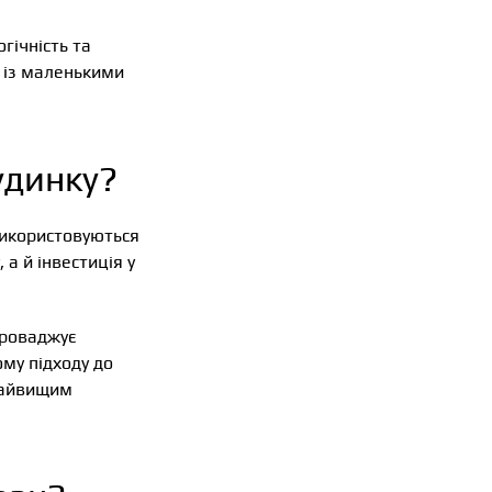
гічність та
й із маленькими
удинку?
 використовуються
а й інвестиція у
проваджує
ому підходу до
 найвищим