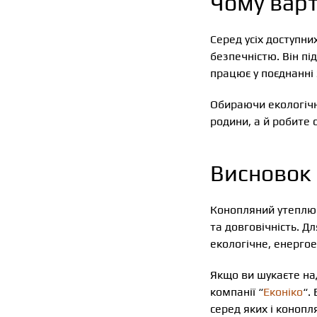
Чому вар
Серед усіх доступни
безпечністю. Він пі
працює у поєднанні
Обираючи екологічн
родини, а й робите 
Висновок
Конопляний утеплюва
та довговічність. Д
екологічне, енерго
Якщо ви шукаєте на
компанії “
Еконіко
“.
серед яких і коноп