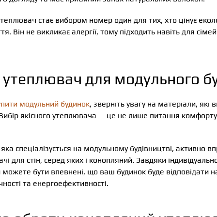
еплювач стає вибором номер один для тих, хто цінує еколо
тя. Він не викликає алергії, тому підходить навіть для сіме
 утеплювач для модульного б
упити модульний будинок
, зверніть увагу на матеріали, які
Вибір якісного утеплювача — це не лише питання комфорту, 
 яка спеціалізується на модульному будівництві, активно в
чі для стін, серед яких і конопляний. Завдяки індивідуальн
и можете бути впевнені, що ваш будинок буде відповідати
чності та енергоефективності.