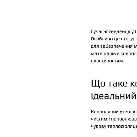
Сучасні тенденції у
Особливо це стосуєт
для забезпечення м
матеріалів є коноп
властивостям.
Що таке к
ідеальний
Конопляний утеплюва
чистим і поновлюва
чудову теплоізоляц