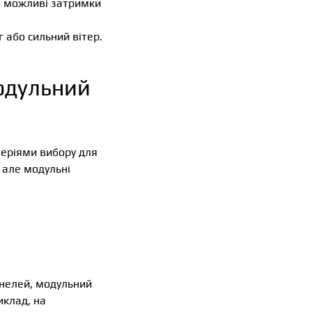
та можливі затримки
г або сильний вітер.
модульний
теріями вибору для
 але модульні
анелей, модульний
иклад, на