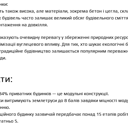
нки:
сть також висока, але матеріали, зокрема бетон і цегла, ск
будівель часто залишає великий обсяг будівельного смітт
нтаження на довкілля.
оказують очевидну перевагу у збереженні природних ресурс
імізації вуглецевого впливу. Для тих, хто шукає екологічні б
 традиційне будівництво залишається популярним переважн
ди.
ти:
84% приватних будинків — це модульні конструкції.
и витримують землетруси до 8 балів завдяки міцності модул
анню.
ійного будинку зазвичай передбачає понад 15 етапів робіт,
атньо 5.