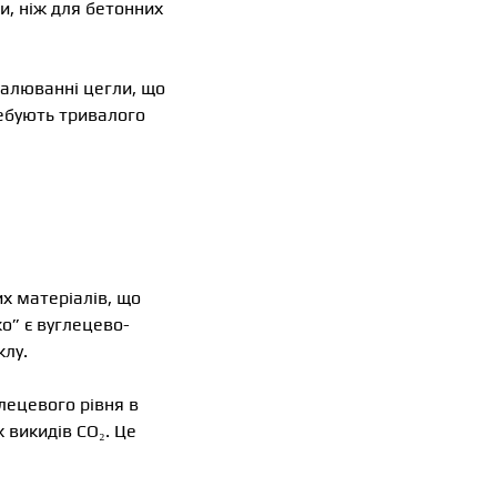
и, ніж для бетонних
палюванні цегли, що
ребують тривалого
их матеріалів, що
ко” є вуглецево-
клу.
лецевого рівня в
 викидів CO₂. Це