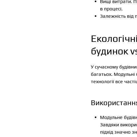
Вищі витрати. П
в процесі.
Залежність від 
Екологічн
будинок v
У сучасному будівни
багатьох. Модульні 
технології все част
Використання
Модульне будів
Завдяки викорис
підхід значно з