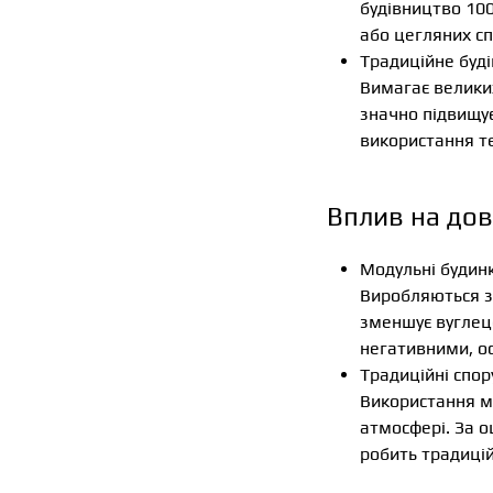
будівництво 100
або цегляних сп
Традиційне буд
Вимагає великих
значно підвищує
використання те
Вплив на дов
Модульні будинк
Виробляються зі
зменшує вуглеце
негативними, ос
Традиційні спор
Використання ма
атмосфері. За о
робить традиці