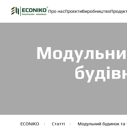
Про нас
Проєкти
Виробництво
Продук
Skip to main content
Модульний
будів
ECONIKO
Статті
Модульний будинок та 