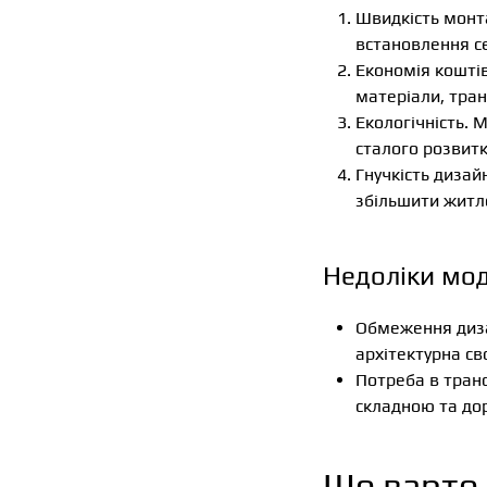
Швидкість монта
встановлення се
Економія кошті
матеріали, тран
Екологічність. 
сталого розвитк
Гнучкість дизай
збільшити житл
Недоліки мод
Обмеження диза
архітектурна св
Потреба в транс
складною та до
Що варто 