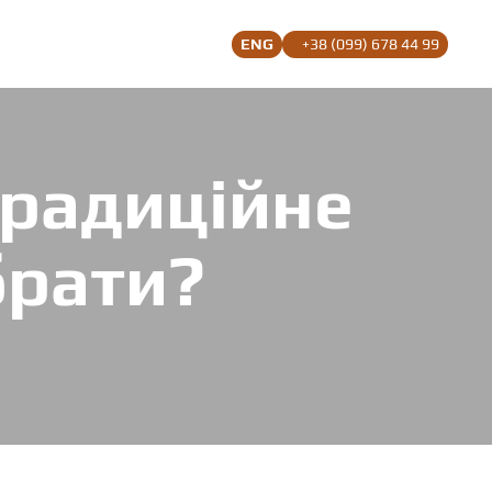
ENG
+38 (099) 678 44 99
традиційне
брати?