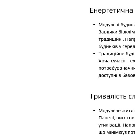
Енергетична 
Модульні будинк
Завдяки біоклім
традиційні. Нап
будинків у сере
Традиційне буд
Хоча сучасні те
потребує значни
доступні в базо
Тривалість с
Модульне житло
Панелі, виготов
утилізації. Напр
що мінімізує по