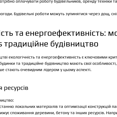
отрібно оплачувати роботу будівельників, оренду техніки 
погоди. Будівельні роботи можуть зупинятися через дощ, сні
ість та енергоефективність: 
s традиційне будівництво
цтві екологічність та енергоефективність є ключовими кри
будинки та традиційне будівництво мають свої особливості,
іше стають очевидним лідером у цьому аспекті.
 ресурсів
ництво:
танню локальних матеріалів та оптимізації конструкцій п
нижує споживання деревини, бетону та інших ресурсів. Напр