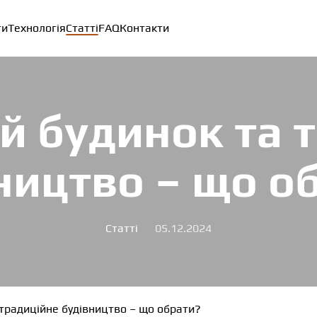
ти
Технологія
Статті
FAQ
Контакти
 будинок та 
ництво – що о
Статті
05.12.2024
традиційне будівництво – що обрати?