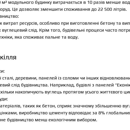
 м² модульного будинку витрачається в 10 разів менше вод
оруд. Це дозволяє зменшити споживання до 22 500 літрів.
івництво:
 витрат ресурсів, особливо при виготовленні бетону та ви
 вуглецевий слід. Крім того, будівельні процеси часто пот
хніки, яка споживає пальне та воду.
кілля
и:
 сталі, деревини, панелей із соломи чи інших відновлюван
вий слід будівництва. Наприклад, будівлі з панелей “Еконі
кільки накопичують вуглець протягом усього життєвого ци
уди:
теріалів, таких як бетон, сприяє значному збільшенню вуг
цінками, виробництво цементу відповідає за 8% глобальних
йне будівництво менш екологічним вибором.