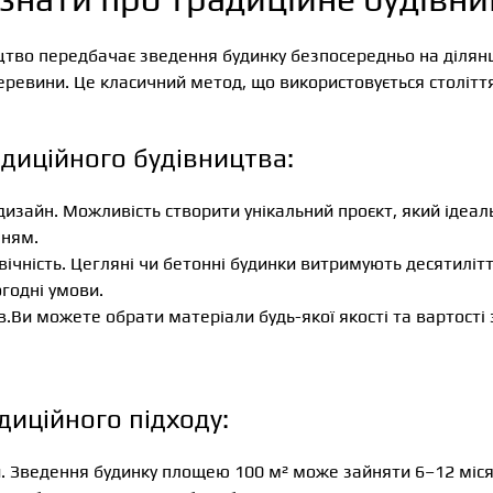
цтво передбачає зведення будинку безпосередньо на ділян
деревини. Це класичний метод, що використовується столітт
диційного будівництва:
дизайн. Можливість створити унікальний проєкт, який ідеа
ням.
овічність. Цегляні чи бетонні будинки витримують десятилітт
годні умови.
в.Ви можете обрати матеріали будь-якої якості та вартості
диційного підходу:
и. Зведення будинку площею 100 м² може зайняти 6–12 міся