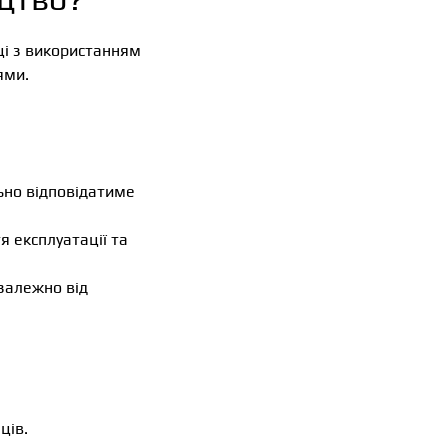
ці з використанням
ями.
льно відповідатиме
я експлуатації та
 залежно від
ців.