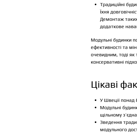
Традиційні буди
Їхня довговічні
Демонтаж таких 
додаткове нава
Модульні будинки п
ефективності та мін
очевидним, тоді як
консервативні підхо
Цікаві фак
У Швеції понад 
Модульні будинк
щільному з’єдн
Зведення традиц
модульного дост