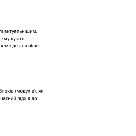
лі актуальнішим.
ті змушують
лянемо детальніше
оків (модулів), які
часний підхід до