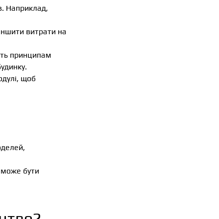
в. Наприклад,
еншити витрати на
ають принципам
будинку.
одулі, щоб
оделей,
и може бути
ицтво?