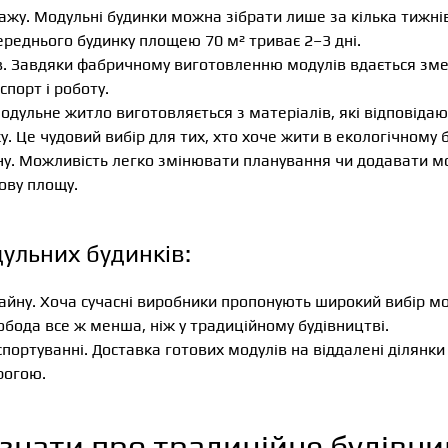
жу. Модульні будинки можна зібрати лише за кілька тижні
реднього будинку площею 70 м² триває 2–3 дні.
в. Завдяки фабричному виготовленню модулів вдається зм
спорт і роботу.
Модульне житло виготовляється з матеріалів, які відповід
у. Це чудовий вибір для тих, хто хоче жити в екологічному 
ну. Можливість легко змінювати планування чи додавати м
ову площу.
ульних будинків:
йну. Хоча сучасні виробники пропонують широкий вибір м
обода все ж менша, ніж у традиційному будівництві.
портуванні. Доставка готових модулів на віддалені ділянк
рогою.
знати про традиційне будівн