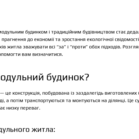
 модульним будинком і традиційним будівництвом стає деда
 прагнення до економії та зростання екологічної свідомос
ів житла зважувати всі “за” і “проти” обох підходів. Розг
допомогти вам визначитися.
модульний будинок?
 це конструкція, побудована із заздалегідь виготовлених бл
і, а потім транспортуються та монтуються на ділянці. Це су
ає низку переваг.
дульного житла: