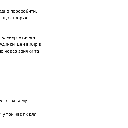
ладно переробити.
я, що створює
ів, енергетичній
удинки, цей вибір є
о через звички та
ів і їхньому
 у той час як для