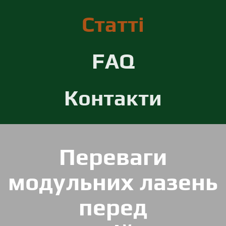
Статті
FAQ
Контакти
Переваги
модульних лазень
перед